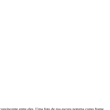
 convincente entre eles. Uma foto de rua escura noturna como frame