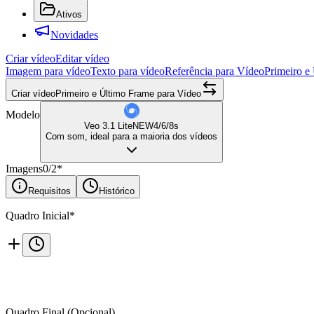
Ativos
Novidades
Criar vídeo
Editar vídeo
Imagem para vídeo
Texto para vídeo
Referência para Vídeo
Primeiro e
Criar vídeo
Primeiro e Último Frame para Vídeo
Modelo
Veo 3.1 Lite
NEW
4/6/8s
Com som, ideal para a maioria dos vídeos
Imagens
0
/
2
*
Requisitos
Histórico
Quadro Inicial
*
Quadro Final (Opcional)