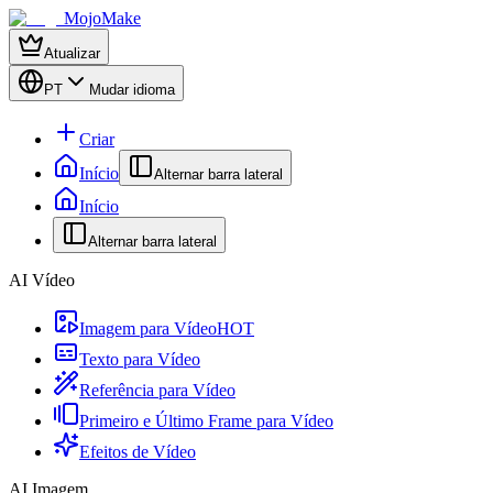
MojoMake
Atualizar
PT
Mudar idioma
Criar
Início
Alternar barra lateral
Início
Alternar barra lateral
AI Vídeo
Imagem para Vídeo
HOT
Texto para Vídeo
Referência para Vídeo
Primeiro e Último Frame para Vídeo
Efeitos de Vídeo
AI Imagem