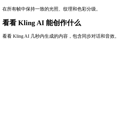
在所有帧中保持一致的光照、纹理和色彩分级。
看看 Kling AI 能创作什么
看看 Kling AI 几秒内生成的内容，包含同步对话和音效。