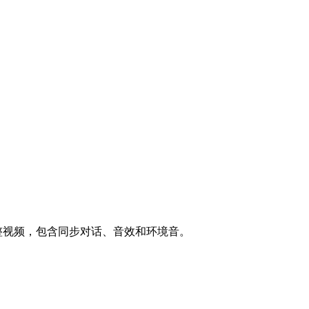
成完整视频，包含同步对话、音效和环境音。