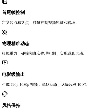
首尾帧控制
定义起点和终点，精确控制视频轨迹和转场。
物理精准动态
模拟重力、碰撞和真实物理机制，实现逼真运动。
电影级输出
生成 720p-1080p 视频，流畅动态可达每片段 10 秒。
风格保持