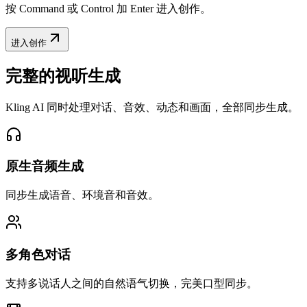
按 Command 或 Control 加 Enter 进入创作。
进入创作
完整的视听生成
Kling AI 同时处理对话、音效、动态和画面，全部同步生成。
原生音频生成
同步生成语音、环境音和音效。
多角色对话
支持多说话人之间的自然语气切换，完美口型同步。